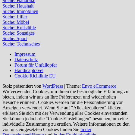
Suche: Handbike
Suche: Haushalt
Suche: Immobilien
Suche: Lifter
Suche: Möbel
Suche: Rollstühle
Suche: Sonstiges
Suche: Sport
Suche: Technisches
Impressum
Datenschutz
Forum für Unfallopfer
Handicaptravel
Cookie Richtlinie EU
Stolz präsentiert von
WordPress
|
Theme:
Envo eCommerce
Wir verwenden Cookies, um Ihnen die bestmögliche Erfahrung zu
bieten, indem wir uns an Ihre Präferenzen und wiederholten
Besuche erinnern. Cookies werden für die Personalisierung von
Anzeigen verwendet. Wenn Sie auf "Alle akzeptieren" klicken,
erklären Sie sich mit der Verwendung aller Cookies einverstanden.
Sie können jedoch die "Cookie-Einstellungen" besuchen, um eine
individuelle Zustimmung zu erteilen. Weitere Informationen zu den
von uns eingesetzten Cookies finden Sie
in der
Datenschutzerklärung
und
in der Cookierichtlinie