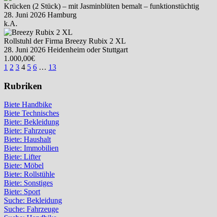
Krücken (2 Stück) – mit Jasminblüten bemalt – funktionstüchtig
28. Juni 2026
Hamburg
k.A.
Rollstuhl der Firma Breezy Rubix 2 XL
28. Juni 2026
Heidenheim oder Stuttgart
1.000,00€
1
2
3
4
5
6
…
13
Rubriken
Biete Handbike
Biete Technisches
Biete: Bekleidung
Biete: Fahrzeuge
Biete: Haushalt
Biete: Immobilien
Biete: Lifter
Biete: Möbel
Biete: Rollstühle
Biete: Sonstiges
Biete: Sport
Suche: Bekleidung
Suche: Fahrzeuge