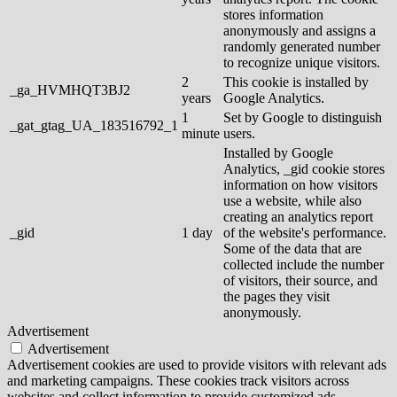
stores information
anonymously and assigns a
randomly generated number
to recognize unique visitors.
2
This cookie is installed by
_ga_HVMHQT3BJ2
years
Google Analytics.
1
Set by Google to distinguish
_gat_gtag_UA_183516792_1
minute
users.
Installed by Google
Analytics, _gid cookie stores
information on how visitors
use a website, while also
creating an analytics report
_gid
1 day
of the website's performance.
Some of the data that are
collected include the number
of visitors, their source, and
the pages they visit
anonymously.
Advertisement
Advertisement
Advertisement cookies are used to provide visitors with relevant ads
and marketing campaigns. These cookies track visitors across
websites and collect information to provide customized ads.