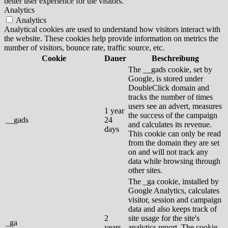
better user experience for the visitors.
Analytics
Analytics
Analytical cookies are used to understand how visitors interact with
the website. These cookies help provide information on metrics the
number of visitors, bounce rate, traffic source, etc.
Cookie
Dauer
Beschreibung
The __gads cookie, set by
Google, is stored under
DoubleClick domain and
tracks the number of times
users see an advert, measures
1 year
the success of the campaign
__gads
24
and calculates its revenue.
days
This cookie can only be read
from the domain they are set
on and will not track any
data while browsing through
other sites.
The _ga cookie, installed by
Google Analytics, calculates
visitor, session and campaign
data and also keeps track of
2
site usage for the site's
_ga
years
analytics report. The cookie