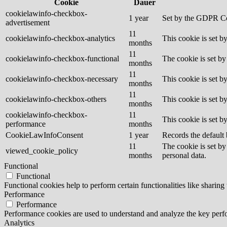
Cookie
Dauer
cookielawinfo-checkbox-
1 year
Set by the GDPR Cook
advertisement
11
cookielawinfo-checkbox-analytics
This cookie is set b
months
11
cookielawinfo-checkbox-functional
The cookie is set by
months
11
cookielawinfo-checkbox-necessary
This cookie is set b
months
11
cookielawinfo-checkbox-others
This cookie is set b
months
cookielawinfo-checkbox-
11
This cookie is set 
performance
months
CookieLawInfoConsent
1 year
Records the default 
11
The cookie is set by
viewed_cookie_policy
months
personal data.
Functional
Functional
Functional cookies help to perform certain functionalities like sharing 
Performance
Performance
Performance cookies are used to understand and analyze the key perfor
Analytics