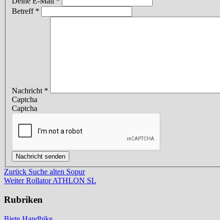
Deine E-Mail
*
Betreff
*
Nachricht
*
Captcha
Captcha
Beitragsnavigation
Vorheriger
Zurück
Suche alten Sopur
Beitrag
Nächster
Weiter
Rollator ATHLON SL
Beitrag
Rubriken
Biete Handbike