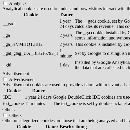
Analytics
Analytical cookies are used to understand how visitors interact with th
Cookie
Dauer
1 year
The __gads cookie, set by Goo
__gads
24 days
calculates its revenue. This c
The _ga cookie, installed by G
_ga
2 years
stores information anonymousl
_ga_HVMHQT3BJ2
2 years
This cookie is installed by Go
1
_gat_gtag_UA_183516792_1
Set by Google to distinguish u
minute
Installed by Google Analytics,
_gid
1 day
the data that are collected inc
Advertisement
Advertisement
Advertisement cookies are used to provide visitors with relevant ads 
Cookie
Dauer
IDE
1 year 24 days
Google DoubleClick IDE cookies are used t
test_cookie
15 minutes
The test_cookie is set by doubleclick.net a
Others
Others
Other uncategorized cookies are those that are being analyzed and have
Cookie
Dauer
Beschreibung