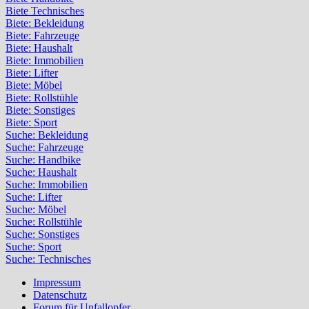
Biete Technisches
Biete: Bekleidung
Biete: Fahrzeuge
Biete: Haushalt
Biete: Immobilien
Biete: Lifter
Biete: Möbel
Biete: Rollstühle
Biete: Sonstiges
Biete: Sport
Suche: Bekleidung
Suche: Fahrzeuge
Suche: Handbike
Suche: Haushalt
Suche: Immobilien
Suche: Lifter
Suche: Möbel
Suche: Rollstühle
Suche: Sonstiges
Suche: Sport
Suche: Technisches
Impressum
Datenschutz
Forum für Unfallopfer