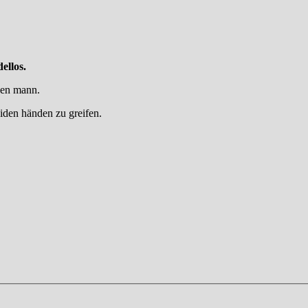
ellos.
inen mann.
eiden händen zu greifen.