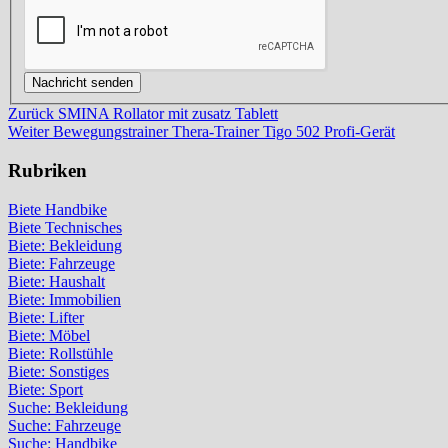
Beitragsnavigation
Vorheriger
Zurück
SMINA Rollator mit zusatz Tablett
Beitrag
Nächster
Weiter
Bewegungstrainer Thera-Trainer Tigo 502 Profi-Gerät
Beitrag
Rubriken
Biete Handbike
Biete Technisches
Biete: Bekleidung
Biete: Fahrzeuge
Biete: Haushalt
Biete: Immobilien
Biete: Lifter
Biete: Möbel
Biete: Rollstühle
Biete: Sonstiges
Biete: Sport
Suche: Bekleidung
Suche: Fahrzeuge
Suche: Handbike