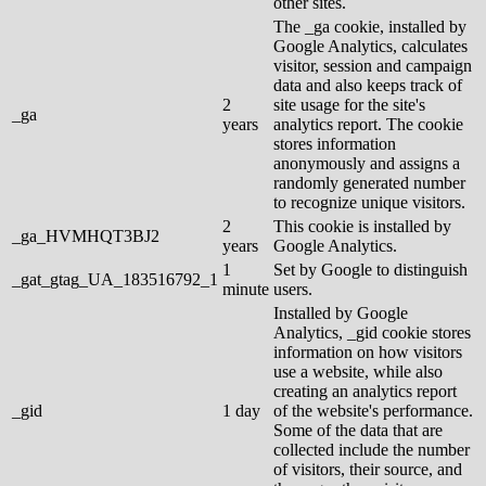
other sites.
The _ga cookie, installed by
Google Analytics, calculates
visitor, session and campaign
data and also keeps track of
2
site usage for the site's
_ga
years
analytics report. The cookie
stores information
anonymously and assigns a
randomly generated number
to recognize unique visitors.
2
This cookie is installed by
_ga_HVMHQT3BJ2
years
Google Analytics.
1
Set by Google to distinguish
_gat_gtag_UA_183516792_1
minute
users.
Installed by Google
Analytics, _gid cookie stores
information on how visitors
use a website, while also
creating an analytics report
_gid
1 day
of the website's performance.
Some of the data that are
collected include the number
of visitors, their source, and