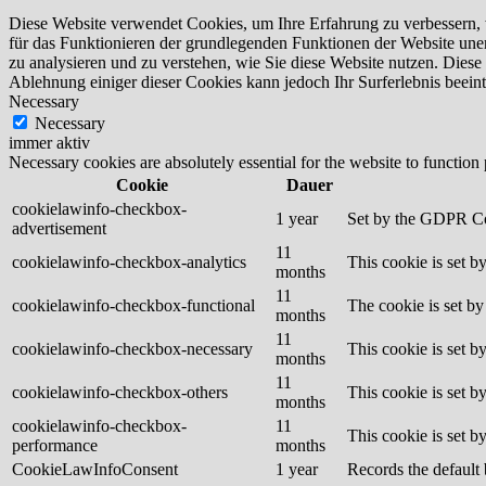
Diese Website verwendet Cookies, um Ihre Erfahrung zu verbessern, w
für das Funktionieren der grundlegenden Funktionen der Website uner
zu analysieren und zu verstehen, wie Sie diese Website nutzen. Dies
Ablehnung einiger dieser Cookies kann jedoch Ihr Surferlebnis beeint
Necessary
Necessary
immer aktiv
Necessary cookies are absolutely essential for the website to function
Cookie
Dauer
cookielawinfo-checkbox-
1 year
Set by the GDPR Cook
advertisement
11
cookielawinfo-checkbox-analytics
This cookie is set b
months
11
cookielawinfo-checkbox-functional
The cookie is set by
months
11
cookielawinfo-checkbox-necessary
This cookie is set b
months
11
cookielawinfo-checkbox-others
This cookie is set b
months
cookielawinfo-checkbox-
11
This cookie is set 
performance
months
CookieLawInfoConsent
1 year
Records the default 