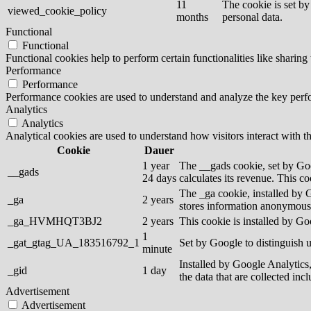
11
The cookie is set by
viewed_cookie_policy
months
personal data.
Functional
Functional
Functional cookies help to perform certain functionalities like sharing 
Performance
Performance
Performance cookies are used to understand and analyze the key perfor
Analytics
Analytics
Analytical cookies are used to understand how visitors interact with th
Cookie
Dauer
1 year
The __gads cookie, set by Goo
__gads
24 days
calculates its revenue. This c
The _ga cookie, installed by G
_ga
2 years
stores information anonymousl
_ga_HVMHQT3BJ2
2 years
This cookie is installed by Go
1
_gat_gtag_UA_183516792_1
Set by Google to distinguish u
minute
Installed by Google Analytics,
_gid
1 day
the data that are collected inc
Advertisement
Advertisement